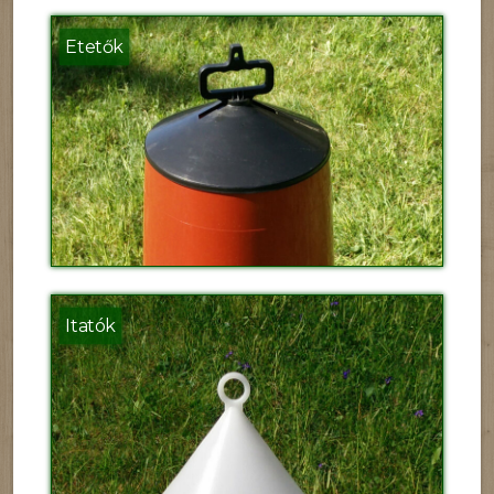
Etetők
Itatók