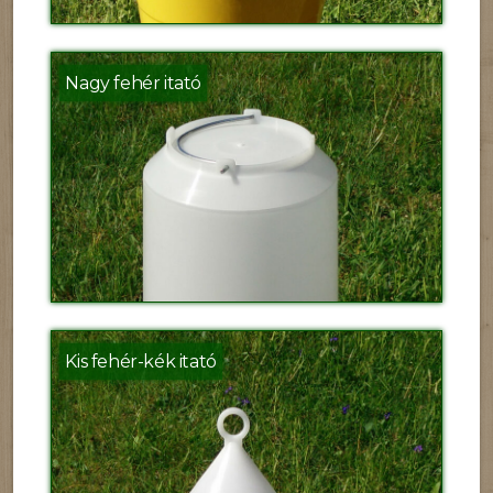
Nagy fehér itató
Kis fehér-kék itató