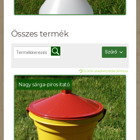
Összes termék
Szűrő
Szűrők alaphelyzetbe állítása
Nagy sárga-piros itató