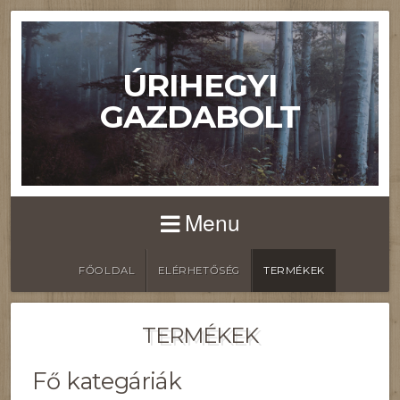
ÚRIHEGYI
GAZDABOLT
Menu
FŐOLDAL
ELÉRHETŐSÉG
TERMÉKEK
TERMÉKEK
Fő kategáriák