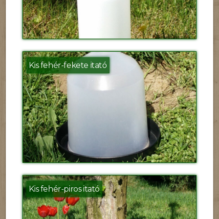
Kis fehér-fekete itató
Kis fehér-piros itató