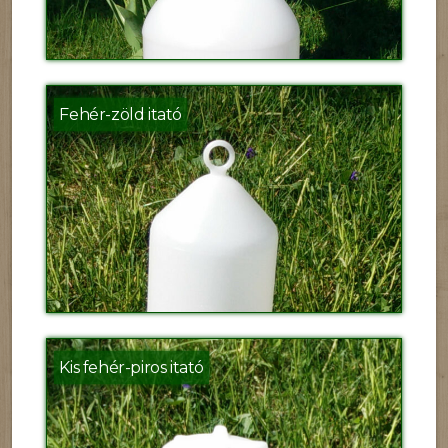
Fehér-zöld itató
Kis fehér-piros itató