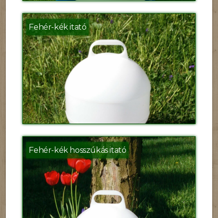
Fehér-kék itató
Fehér-kék hosszúkás itató