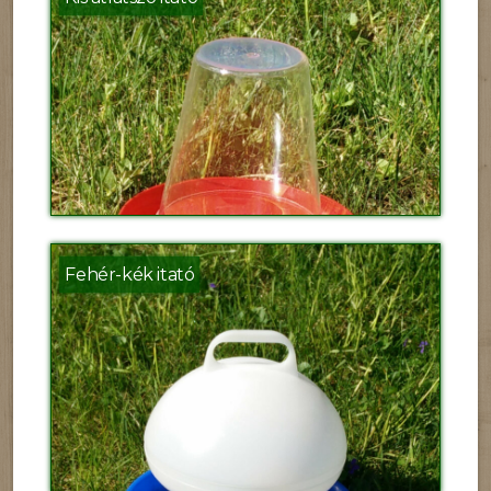
Fehér-kék itató