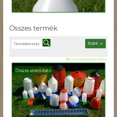
Összes termék
Szűrő
Szűrők alaphelyzetbe állítása
Összes etető-itató