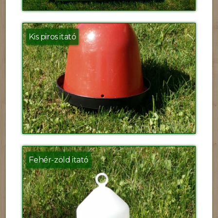
Kis piros itató
Fehér-zöld itató