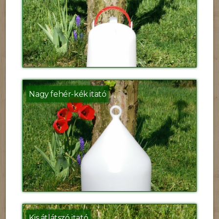
Nagy fehér-kék itató
Kis átlátszó itató