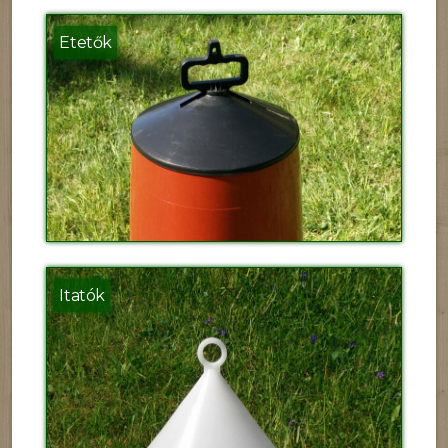
Etetők
Itatók