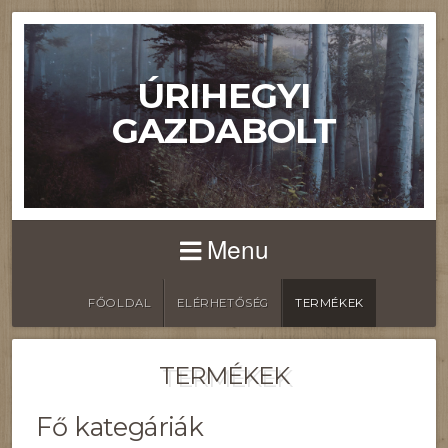
ÚRIHEGYI
GAZDABOLT
Menu
FŐOLDAL
ELÉRHETŐSÉG
TERMÉKEK
TERMÉKEK
Fő kategáriák