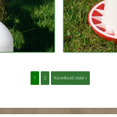
1
2
Következő oldal »