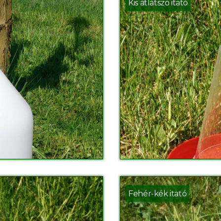
Kis átlátszó itató
Fehér-kék itató