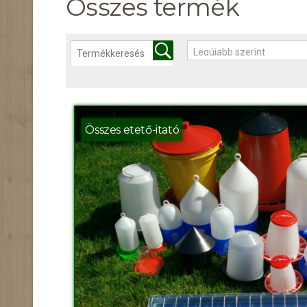
Összes termék
Összes etető-itató