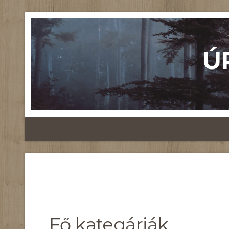
Ú
Fő kategáriák