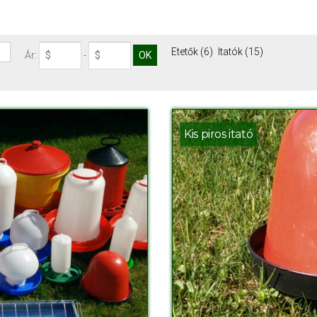
Etetők
(6)
Itatók
(15)
Ár:
-
Kis piros itató