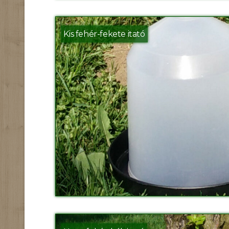
Kis fehér-fekete itató