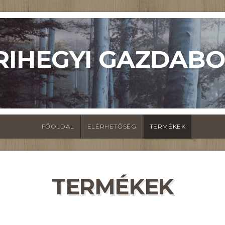
RIHEGYI GAZDABO
FŐOLDAL
ELÉRHETŐSÉG
TERMÉKEK
TERMÉKEK