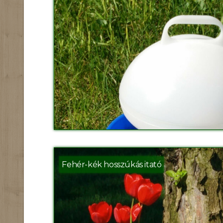
Fehér-kék hosszúkás itató