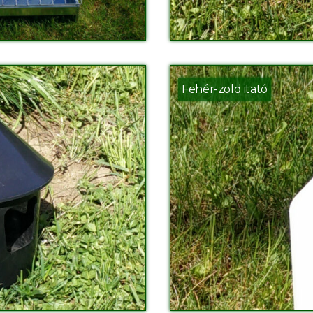
Fehér-zöld itató