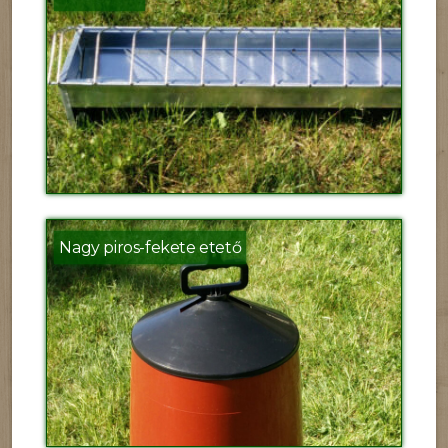
Nagy piros-fekete etető