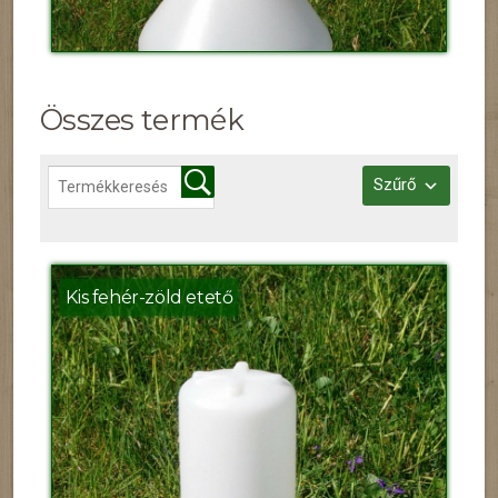
Összes termék
Szűrő
Kis fehér-zöld etető