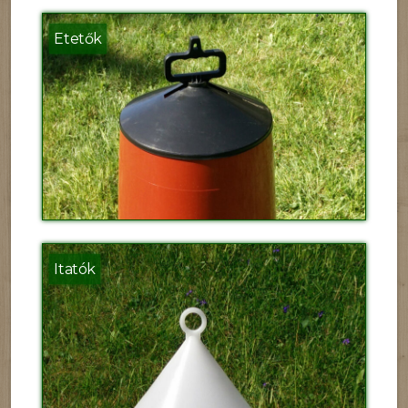
Etetők
Itatók