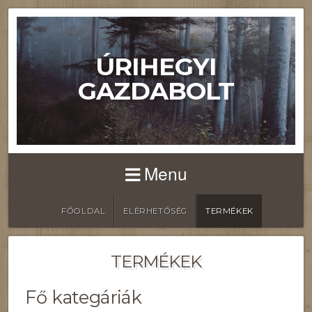
ÚRIHEGYI
GAZDABOLT
Menu
FŐOLDAL
ELÉRHETŐSÉG
TERMÉKEK
TERMÉKEK
Fő kategáriák