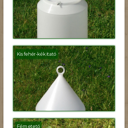
Kis fehér-kék itató
Fém etető