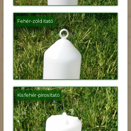
Fehér-zöld itató
Kis fehér-piros itató