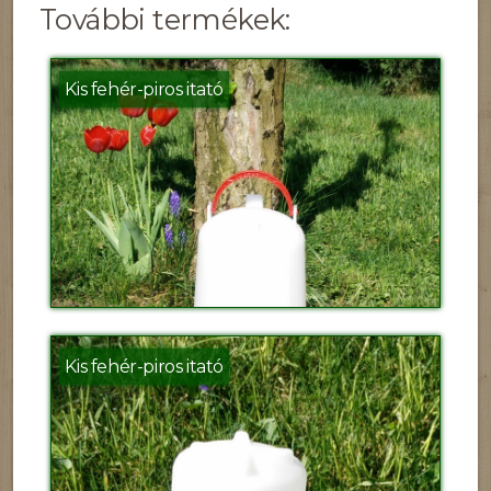
További termékek:
Kis fehér-piros itató
Kis fehér-piros itató